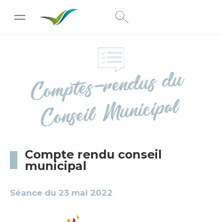
[wpc-weather id="222"]
Co
mptes-ren
dus
du
Conseil
Municipal
Compte rendu conseil
municipal
Séance du 23 mai 2022