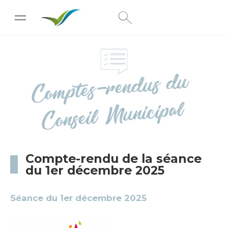
[wpc-weather id="222"]
Co
mptes-ren
dus
du
Conseil
Municipal
Compte-rendu de la séance
du 1er décembre 2025
Séance du 1er décembre 2025