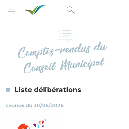
[wpc-weather id="222"]
Co
mptes-ren
dus
du
Conseil
Municipal
Liste délibérations
séance du 30/06/2026