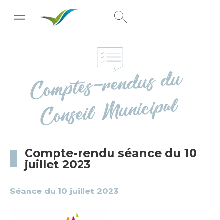
[wpc-weather id="222"]
Co
mptes-ren
dus
du
Conseil
Municipal
Compte-rendu séance du 10
juillet 2023
Séance du 10 juillet 2023